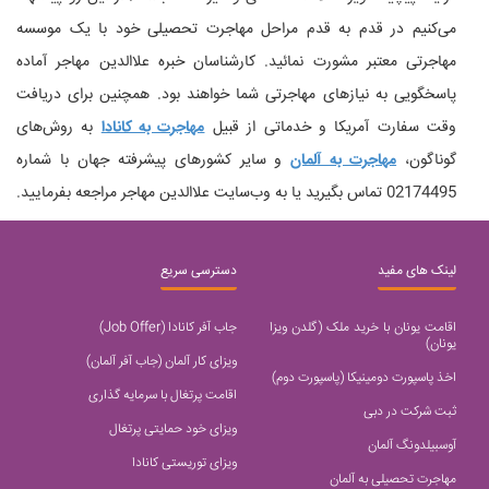
می‌کنیم در قدم به قدم مراحل مهاجرت تحصیلی خود با یک موسسه
مهاجرتی معتبر مشورت نمائید. کارشناسان خبره علاالدین مهاجر آماده
پاسخگویی به نیازهای مهاجرتی شما خواهند بود. همچنین برای دریافت
وقت سفارت آمریکا و خدماتی از قبیل
مهاجرت به کانادا
به روش‌های
گوناگون،
مهاجرت به آلمان
و سایر کشورهای پیشرفته جهان با شماره
02174495 تماس بگیرید یا به وب‌سایت علاالدین مهاجر مراجعه بفرمایید.
لینک های مفید
دسترسی سریع
اقامت یونان با خرید ملک (گلدن ویزا
جاب آفر کانادا (Job Offer)
یونان)
ویزای کار آلمان (جاب آفر آلمان)
اخذ پاسپورت دومینیکا (پاسپورت دوم)
اقامت پرتغال با سرمایه گذاری
ثبت شرکت در دبی
ویزای خود حمایتی پرتغال
آوسبیلدونگ آلمان
ویزای توریستی کانادا
مهاجرت تحصیلی به آلمان