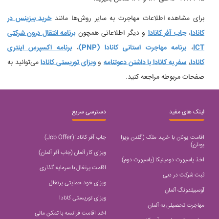
برای مشاهده اطلاعات مهاجرت به سایر روش‌ها مانند
خرید بیزینس در
کانادا
،
جاب آفر کانادا
و دیگر اطلاعاتی همچون
برنامه انتقال درون شرکتی
ICT
،
برنامه مهاجرت استانی کانادا (PNP)
،
برنامه اکسپرس اینتری
کانادا
،
سفر به کانادا با داشتن دعوتنامه
و
ویزای توریستی کانادا
می‌توانید به
صفحات مربوطه مراجعه کنید.
لینک های مفید
دسترسی سریع
اقامت یونان با خرید ملک (گلدن ویزا
جاب آفر کانادا (Job Offer)
یونان)
ویزای کار آلمان (جاب آفر آلمان)
اخذ پاسپورت دومینیکا (پاسپورت دوم)
اقامت پرتغال با سرمایه گذاری
ثبت شرکت در دبی
ویزای خود حمایتی پرتغال
آوسبیلدونگ آلمان
ویزای توریستی کانادا
مهاجرت تحصیلی به آلمان
اخذ اقامت فرانسه با تمکن مالی