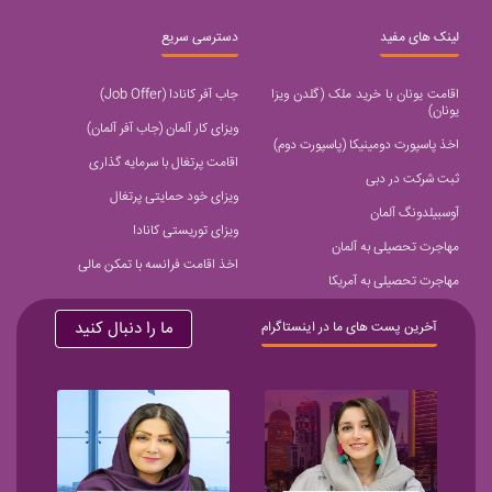
لینک های مفید
دسترسی سریع
اقامت یونان با خرید ملک (گلدن ویزا
جاب آفر کانادا (Job Offer)
یونان)
ویزای کار آلمان (جاب آفر آلمان)
اخذ پاسپورت دومینیکا (پاسپورت دوم)
اقامت پرتغال با سرمایه گذاری
ثبت شرکت در دبی
ویزای خود حمایتی پرتغال
آوسبیلدونگ آلمان
ویزای توریستی کانادا
مهاجرت تحصیلی به آلمان
اخذ اقامت فرانسه با تمکن مالی
مهاجرت تحصیلی به آمریکا
ما را دنبال کنید
آخرین پست های ما در اینستاگرام