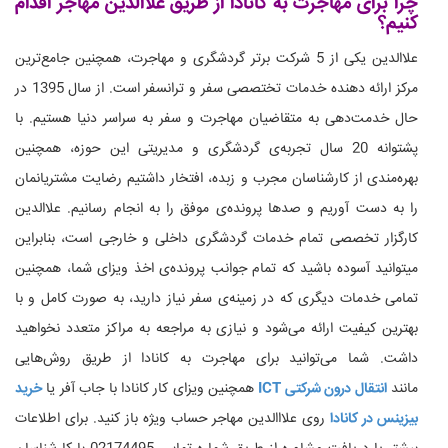
چرا برای مهاجرت به کانادا از طریق علاالدین مهاجر اقدام
کنیم؟
علاالدین یکی از 5 شرکت برتر گردشگری و مهاجرت، همچنین جامع‌ترین
مرکز ارائه دهنده خدمات تختصصی سفر و ترانسفر است. از سال 1395 در
حال خدمت‌دهی به متقاضیان مهاجرت و سفر به سراسر دنیا هستیم. با
پشتوانه 20 سال تجربه‌ی گردشگری و مدیریتی این حوزه، همچنین
بهره‌مندی از کارشناسان مجرب و زبده، افتخار داشتیم رضایت مشتریانمان
را به دست آوریم و صدها پرونده‌ی موفق را به انجام رسانیم. علاالدین
کارگزار تخصصی تمام خدمات گردشگری داخلی و خارجی است، بنابراین
میتوانید آسوده باشید که تمام جوانب پرونده‌ی اخذ ویزای شما، همچنین
تمامی خدمات دیگری که در زمینه‌ی سفر نیاز دارید، به صورت کامل و با
بهترین کیفیت ارائه می‌شود و نیازی به مراجعه به مراکز متعدد نخواهید
داشت. شما می‌توانید برای مهاجرت به کانادا از طریق روش‌هایی
مانند
انتقال درون شرکتی ICT
همچنین ویزای کار کانادا با جاب آفر یا
خرید
بیزینس در کانادا
روی علااالدین مهاجر حساب ویژه باز کنید. برای اطلاعات