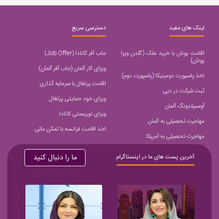
لینک های مفید
دسترسی سریع
اقامت یونان با خرید ملک (گلدن ویزا
جاب آفر کانادا (Job Offer)
یونان)
ویزای کار آلمان (جاب آفر آلمان)
اخذ پاسپورت دومینیکا (پاسپورت دوم)
اقامت پرتغال با سرمایه گذاری
ثبت شرکت در دبی
ویزای خود حمایتی پرتغال
آوسبیلدونگ آلمان
ویزای توریستی کانادا
مهاجرت تحصیلی به آلمان
اخذ اقامت فرانسه با تمکن مالی
مهاجرت تحصیلی به آمریکا
ما را دنبال کنید
آخرین پست های ما در اینستاگرام