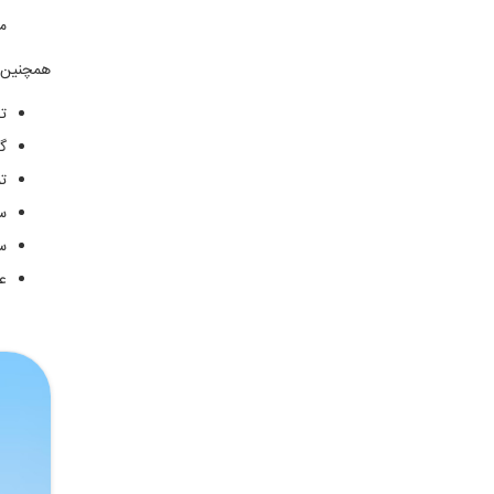
می
همچنین ب
ت
گذ
تم
س
س
ع