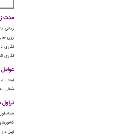
مدت زم
زمانی که
روی سایت
نگاری ان
عوامل 
نبودن تر
شغلی معت
تراول 
همانطور 
کشورهای 
لیبل دار