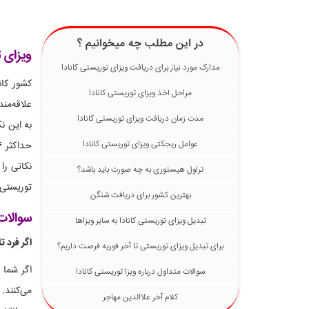
در این مطلب چه میخوانیم ؟
ویزای ت
مدارک مورد نیاز برای دریافت ویزای توریستی کانادا
کشور کان
مراحل اخذ ویزای توریستی کانادا
علاقه‌من
مدت زمان دریافت ویزای توریستی کانادا
به این ن
عوامل ریجکتی ویزای توریستی کانادا
نکاتی را
تراول هیستوری به چه صورت باید باشد؟
توریستی 
بهترین کشور برای دریافت شنگن
سوالات 
تبدیل ویزای توریستی کانادا به سایر ویزاها
اگر فرد ت
برای تبدیل ویزای توریستی تا آخر فوریه فرصت داریم؟
اگر شما 
سوالات متداول درباره ویزا توریستی کانادا
کلام آخر علاالدین مهاجر