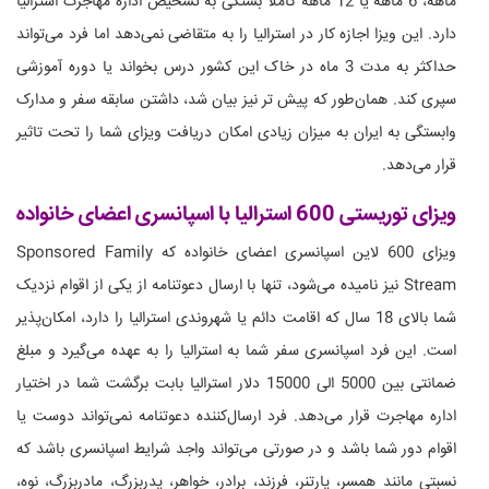
ماهه، 6 ماهه یا 12 ماهه کاملا بستگی به تشخیص اداره مهاجرت استرالیا
دارد. این ویزا اجازه کار در استرالیا را به متقاضی نمی‌دهد اما فرد می‌تواند
حداکثر به مدت 3 ماه در خاک این کشور درس بخواند یا دوره آموزشی
سپری کند. همان‌طور که پیش تر نیز بیان شد، داشتن سابقه سفر و مدارک
وابستگی به ایران به میزان زیادی امکان دریافت ویزای شما را تحت تاثیر
قرار می‌دهد.
ویزای توریستی 600 استرالیا با اسپانسری اعضای خانواده
ویزای 600 لاین اسپانسری اعضای خانواده که Sponsored Family
Stream نیز نامیده می‌شود، تنها با ارسال دعوتنامه از یکی از اقوام نزدیک
شما بالای 18 سال که اقامت دائم یا شهروندی استرالیا را دارد، امکان‌پذیر
است. این فرد اسپانسری سفر شما به استرالیا را به عهده می‌گیرد و مبلغ
ضمانتی بین 5000 الی 15000 دلار استرالیا بابت برگشت شما در اختیار
اداره مهاجرت قرار می‌دهد. فرد ارسال‌کننده دعوتنامه نمی‌تواند دوست یا
اقوام دور شما باشد و در صورتی می‌تواند واجد شرایط اسپانسری باشد که
نسبتی مانند همسر، پارتنر، فرزند، برادر، خواهر، پدربزرگ، مادربزرگ، نوه،