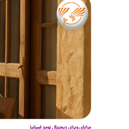
مزایای ویزای دیجیتال نومد اسپانیا