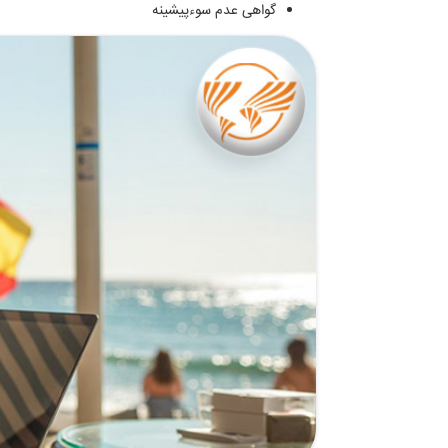
گواهی عدم سوءپیشینه